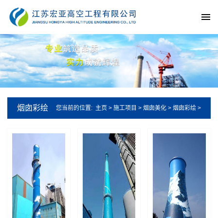
烟囱彩绘
您当前的位置:
主页
>
施工项目
>
烟囱美化
>
烟囱彩绘
>